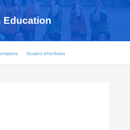
h Education
entations
Student ePortfolios